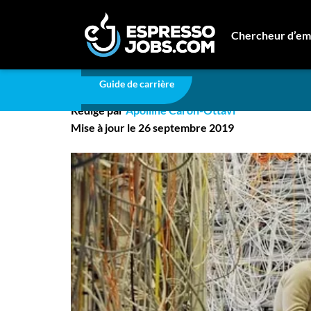
Carrière
Qu'est-ce qu'un administrateur systèm
Chercheur d’em
Qu'est-ce qu'un admin
Connexion
Guide de carrière
Créez un compte
Rédigé par
Apolline Caron-Ottavi
Emplois
Mise à jour le 26 septembre 2019
Recherchez un emploi
Compagnies
Ma boîte à outils
Conseils carrière
Nos chroniques
Inscrivez-vous à l'infolettre