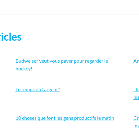
icles
Budweiser veut vous payer pour regarder le
Am
hockey!
Le temps ou l’argent?
Di
nu
t
10 choses que font les gens productifs le matin
Cr
in