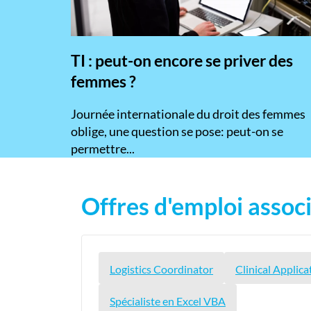
TI : peut-on encore se priver des
femmes ?
​Journée internationale du droit des femmes
oblige, une question se pose: peut-on se
permettre...
Offres d'emploi associ
Logistics Coordinator
Clinical Applic
Spécialiste en Excel VBA