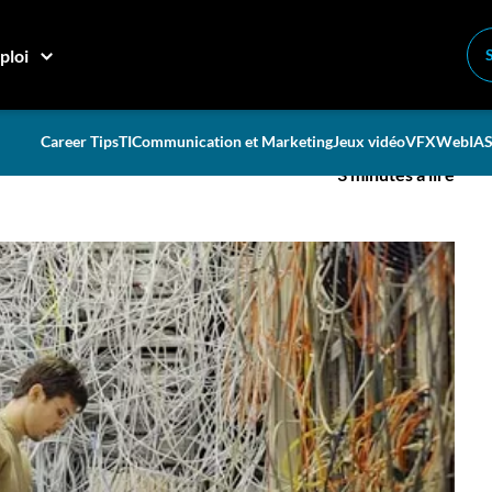
e?
ploi
istrateur système?
Career Tips
TI
Communication et Marketing
Jeux vidéo
VFX
Web
IA
S
3 minutes à lire