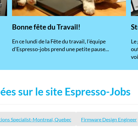
Bonne fête du Travail!
St
En ce lundi de la Fête du travail, l'équipe
​Le
d'Espresso-jobs prend une petite pause...
ou
voi
ées sur le site Espresso-Jobs
ations Specialist-Montreal, Quebec
Firmware Design Engineer