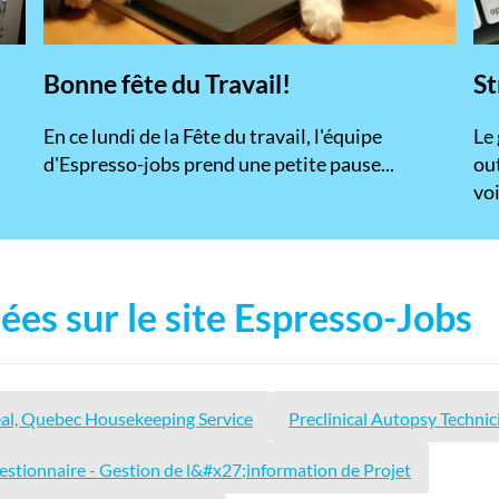
Bonne fête du Travail!
St
En ce lundi de la Fête du travail, l'équipe
​Le
d'Espresso-jobs prend une petite pause...
ou
voi
ées sur le site Espresso-Jobs
l, Quebec Housekeeping Service
Preclinical Autopsy Technic
estionnaire - Gestion de l&#x27;information de Projet