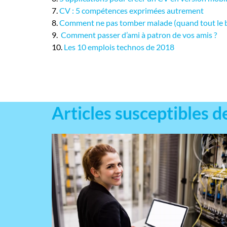
7.
CV : 5 compétences exprimées autrement
8.
Comment ne pas tomber malade (quand tout le bu
9.
Comment passer d’ami à patron de vos amis ?
10.
Les 10 emplois technos de 2018
Articles susceptibles d