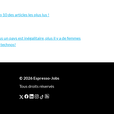
p 10 des articles les plus lus !
us un pays est inégalitaire, plus il y a de femmes
 technos!
© 2026 Espresso-Jobs
Tous droits réservés