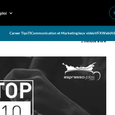
ploi
plus lus !
Career Tips
TI
Communication et Marketing
Jeux vidéo
VFX
Web
IA
S
1 minute à lire