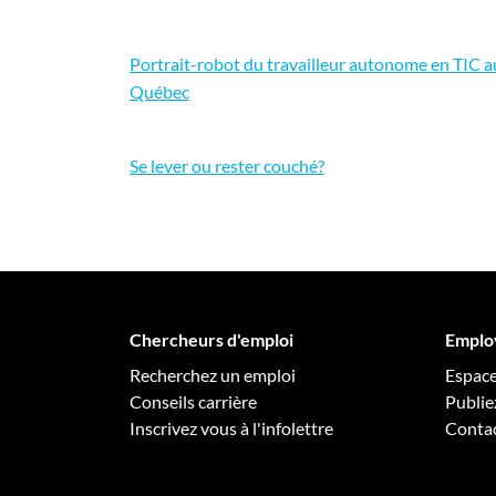
Portrait-robot du travailleur autonome en TIC a
Québec
Se lever ou rester couché?
Chercheurs d'emploi
Emplo
Recherchez un emploi
Espac
Conseils carrière
Publie
Inscrivez vous à l'infolettre
Conta