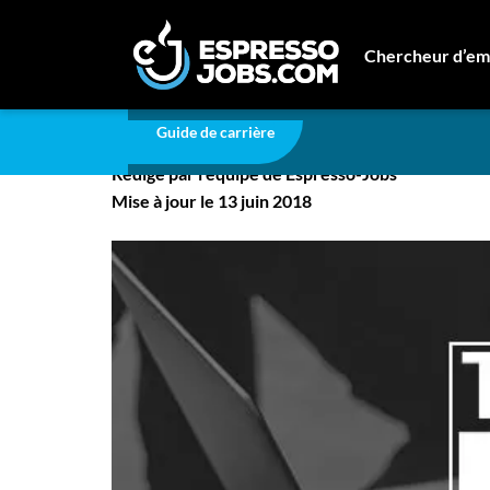
Carrière
Top 10 des articles les plus lus !
Chercheur d’em
Top 10 des articles les 
Connexion
Guide de carrière
Créez un compte
Rédigé par l'équipe de Espresso-Jobs
Emplois
Mise à jour le 13 juin 2018
Recherchez un emploi
Compagnies
Ma boîte à outils
Conseils carrière
Nos chroniques
Inscrivez-vous à l'infolettre