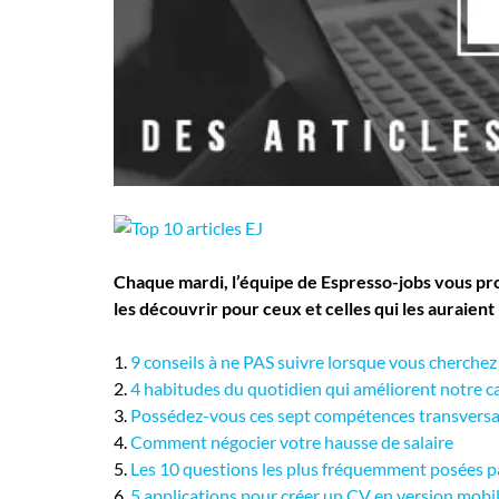
Employeurs
Publiez une offre d'emploi
Chaque mardi, l’équipe de Espresso-jobs vous propo
les découvrir pour ceux et celles qui les auraien
1.
9 conseils à ne PAS suivre lorsque vous cherche
2.
4 habitudes du quotidien qui améliorent notre ca
3.
Possédez-vous ces sept compétences transversa
4.
Comment négocier votre hausse de salaire
5.
Les 10 questions les plus fréquemment posées pa
6.
5 applications pour créer un CV en version mobi