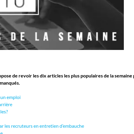
se de revoir les dix articles les plus populaires de la semaine p
t manqués.
z un emploi
rrière
les?
r les recruteurs en entretien d’embauche
le