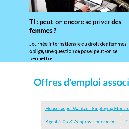
TI : peut-on encore se priver des
femmes ?
​Journée internationale du droit des femmes
oblige, une question se pose: peut-on se
permettre...
Offres d'emploi associ
Housekeeper Wanted - Employing Montrea
Agent à l&#x27;approvisionnement
G