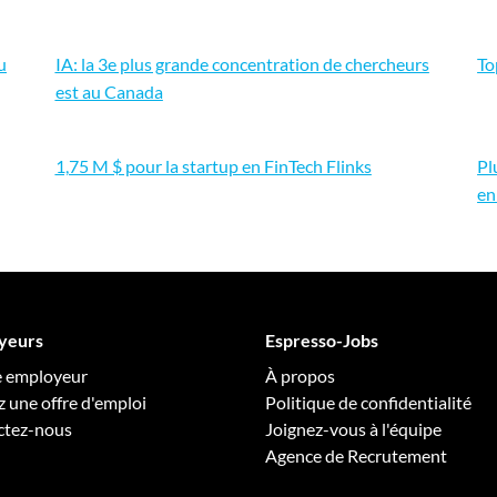
u
IA: la 3e plus grande concentration de chercheurs
To
est au Canada
1,75 M $ pour la startup en FinTech Flinks
Pl
en
yeurs
Espresso-Jobs
e employeur
À propos
z une offre d'emploi
Politique de confidentialité
ctez-nous
Joignez-vous à l'équipe
Agence de Recrutement