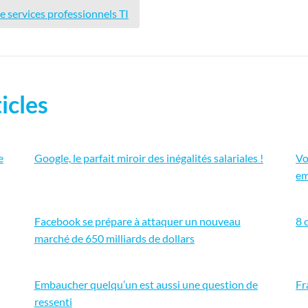
 services professionnels TI
icles
e
Google, le parfait miroir des inégalités salariales !
Vo
em
Facebook se prépare à attaquer un nouveau
8 
marché de 650 milliards de dollars
Embaucher quelqu’un est aussi une question de
Fr
ressenti