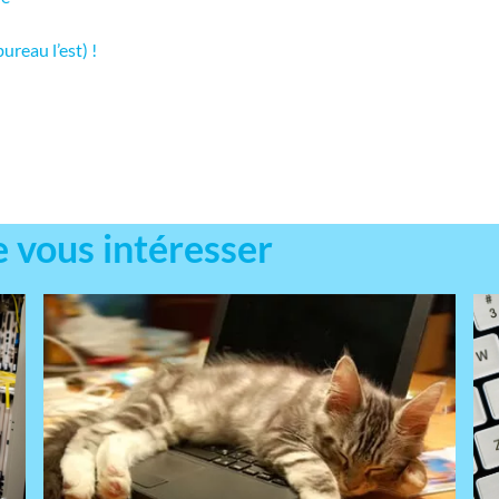
reau l’est) !
e vous intéresser