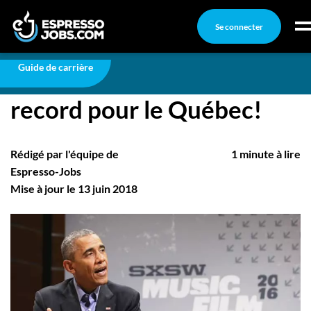
Se connecter
Carrière
SXSW : une délégation record pour le Québec!
Connexion
Guide de carrière
SXSW : une délégation
Créez un compte
record pour le Québec!
Emplois
Recherchez un emploi
Rédigé par l'équipe de
1 minute à lire
Compagnies
Espresso-Jobs
Mise à jour le 13 juin 2018
Ma boîte à outils
Conseils carrière
Nos chroniques
Inscrivez-vous à l'infolettre