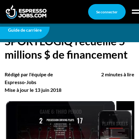
Se connecter
Carrière
SPORTLOGiQ recueille 5 millions $ de
financement
Connexion
Guide de carrière
SPORTLOGiQ recueille 5
Créez un compte
millions $ de financement
Emplois
Recherchez un emploi
Rédigé par l'équipe de
2 minutes à lire
Compagnies
Espresso-Jobs
Mise à jour le 13 juin 2018
Ma boîte à outils
Conseils carrière
Nos chroniques
Inscrivez-vous à l'infolettre