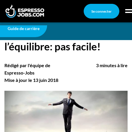
Se connecter
Carrière
Rester sur le fil de l’équilibre: pas facile!
Connexion
Guide de carrière
Rester sur le fil de
Créez un compte
l’équilibre: pas facile!
Emplois
Recherchez un emploi
Rédigé par l'équipe de
3 minutes à lire
Compagnies
Espresso-Jobs
Mise à jour le 13 juin 2018
Ma boîte à outils
Conseils carrière
Nos chroniques
Inscrivez-vous à l'infolettre