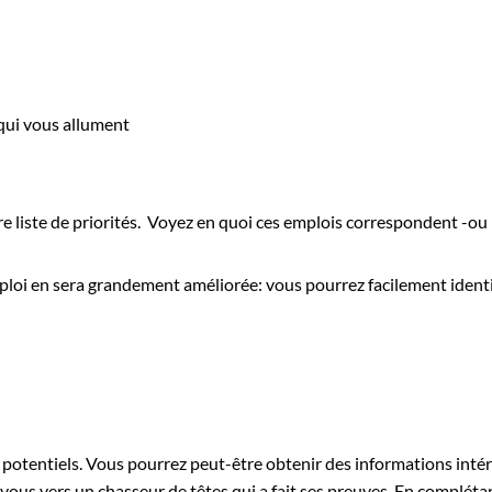
 qui vous allument
 liste de priorités. Voyez en quoi ces emplois correspondent -ou n
mploi en sera grandement améliorée: vous pourrez facilement identif
 potentiels. Vous pourrez peut-être obtenir des informations inté
vous vers un chasseur de têtes qui a fait ses preuves. En compléta