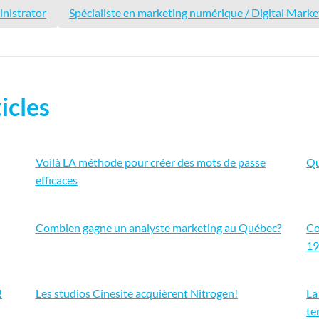
nistrator
Spécialiste en marketing numérique / Digital Market
icles
Voilà LA méthode pour créer des mots de passe
Qu
efficaces
Combien gagne un analyste marketing au Québec?
Co
1
!
Les studios Cinesite acquièrent Nitrogen!
La
t