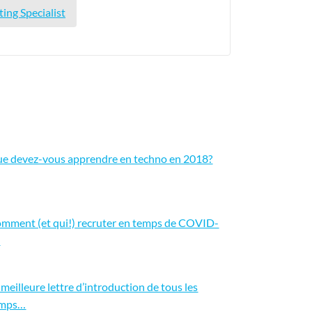
ing Specialist
e devez-vous apprendre en techno en 2018?
mment (et qui!) recruter en temps de COVID-
9
 meilleure lettre d’introduction de tous les
emps…