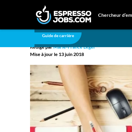
Carrière
Pour une recherche d’emploi efficace!
Chercheur d’em
Pour une recherche d’
Connexion
Guide de carrière
Créez un compte
Rédigé par
Marie-France Léger
Emplois
Mise à jour le 13 juin 2018
Recherchez un emploi
Compagnies
Ma boîte à outils
Conseils carrière
Nos chroniques
Inscrivez-vous à l'infolettre