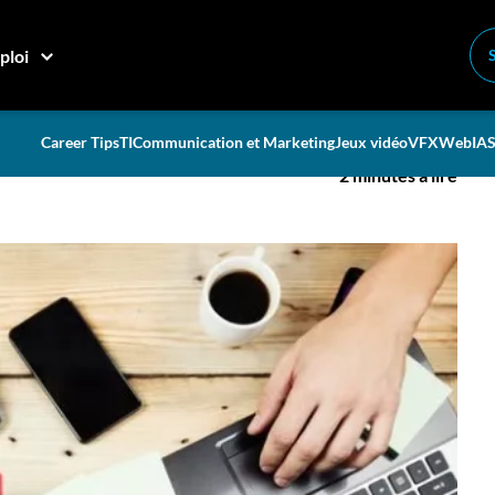
ploi
emploi efficace!
Career Tips
TI
Communication et Marketing
Jeux vidéo
VFX
Web
IA
S
2 minutes à lire