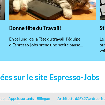
Bonne fête du Travail!
St
En ce lundi de la Fête du travail, l'équipe
​Le
d'Espresso-jobs prend une petite pause...
ou
voi
ées sur le site Espresso-Jobs
de) - Appels sortants - Bilingue
Architecte d&#x27;entreprise 