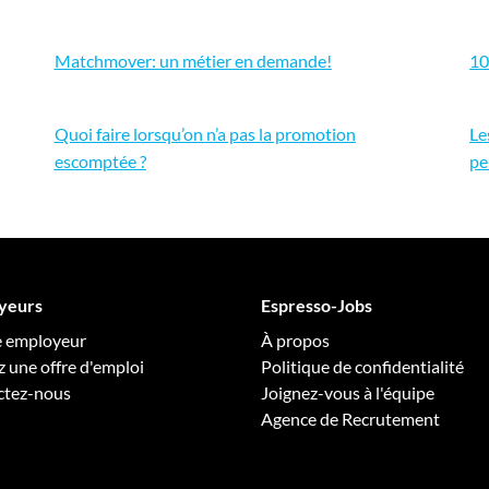
Matchmover: un métier en demande!
10
Quoi faire lorsqu’on n’a pas la promotion
Le
escomptée ?
pe
yeurs
Espresso-Jobs
e employeur
À propos
z une offre d'emploi
Politique de confidentialité
ctez-nous
Joignez-vous à l'équipe
Agence de Recrutement