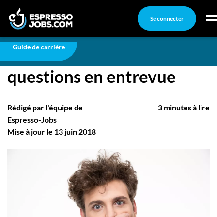
Se connecter
Carrière
Petites vérités sur les questions en entrevue
Connexion
Guide de carrière
Petites vérités sur les
Créez un compte
questions en entrevue
Emplois
Recherchez un emploi
Rédigé par l'équipe de
3 minutes à lire
Compagnies
Espresso-Jobs
Mise à jour le 13 juin 2018
Ma boîte à outils
Conseils carrière
Nos chroniques
Inscrivez-vous à l'infolettre