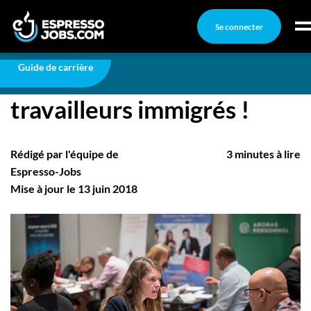
Se connecter
Carrière
Du speed jobbing pour travailleurs immigrés !
Connexion
Guide de carrière
Du speed jobbing pour
Créez un compte
travailleurs immigrés !
Emplois
Recherchez un emploi
Rédigé par l'équipe de
3 minutes à lire
Compagnies
Espresso-Jobs
Mise à jour le 13 juin 2018
Ma boîte à outils
Conseils carrière
Nos chroniques
Inscrivez-vous à l'infolettre