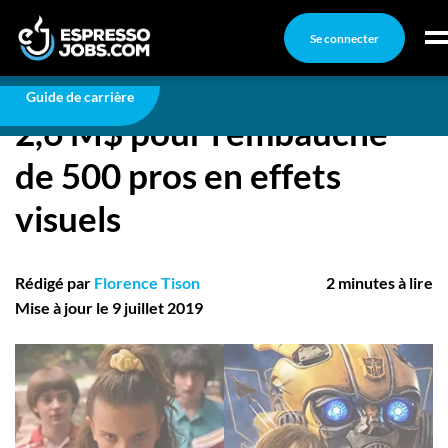
Se connecter
Carrière
2,6 M$ pour l’embauche de 500 pros en effets
visuels
Connexion
Guide de carrière
2,6 M$ pour l’embauche
Créez un compte
de 500 pros en effets
Emplois
visuels
Recherchez un emploi
Compagnies
Rédigé par
Florence Tison
2 minutes à lire
Ma boîte à outils
Mise à jour le 9 juillet 2019
Conseils carrière
Nos chroniques
Inscrivez-vous à l'infolettre