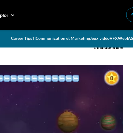
déo!
ploi
ant à des jeux vidéo!
Career Tips
TI
Communication et Marketing
Jeux vidéo
VFX
Web
IA
S
1 minute à lire