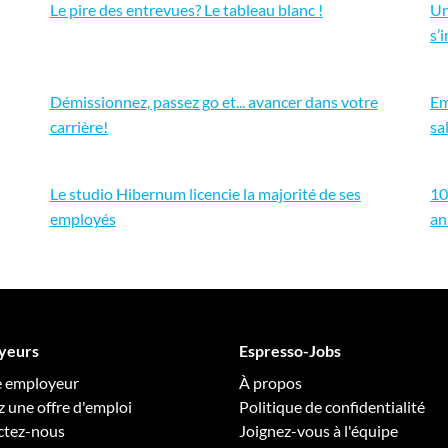
Le pire des entrevues? Le tableau blanc !
Un
s’
Démissionnez, passez go et... avancer dans votre
Em
carrière!
sa
Le studio Hibernum licencie la majorité de ses
10
employés
an
yeurs
Espresso-Jobs
e employeur
À propos
z une offre d'emploi
Politique de confidentialité
ctez-nous
Joignez-vous à l'équipe