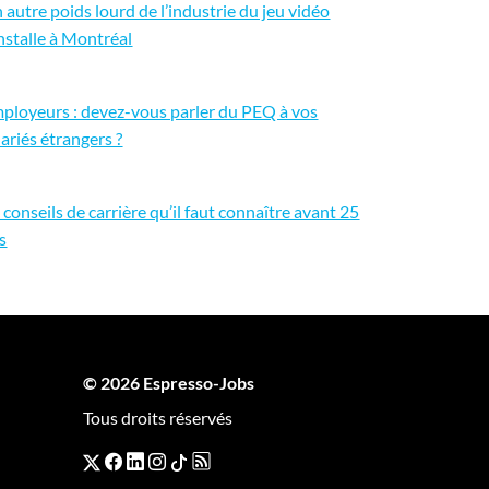
 autre poids lourd de l’industrie du jeu vidéo
installe à Montréal
ployeurs : devez-vous parler du PEQ à vos
lariés étrangers ?
 conseils de carrière qu’il faut connaître avant 25
s
© 2026 Espresso-Jobs
Tous droits réservés