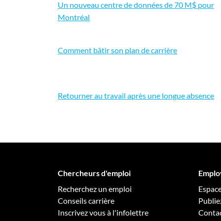
Un nouveau centre de données de 70 M$ pour
Montréal
Comment bâtir son plan de carrière
Retourner au travail après une longue absence
Chercheurs d'emploi
Emplo
Recherchez un emploi
Espac
Conseils carrière
Publie
Inscrivez vous à l'infolettre
Conta