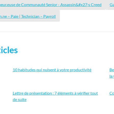
eur.euse de Communauté Senior - Assassin&#x27;s Creed
Ga
n.ne – Paie | Technician – Payroll
icles
10 habitudes qui nuisent à votre productivité
Be
la
Lettre de présentation : 7 éléments à vérifier tout
Co
de suite