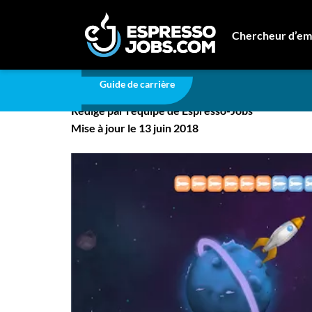
Carrière
Devenez avocat en jouant à des jeux vi
Chercheur d’em
Devenez avocat en jou
Connexion
Guide de carrière
Créez un compte
Rédigé par l'équipe de Espresso-Jobs
Emplois
Mise à jour le 13 juin 2018
Recherchez un emploi
Compagnies
Ma boîte à outils
Conseils carrière
Nos chroniques
Inscrivez-vous à l'infolettre