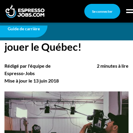
Se connecter
Carrière
Cet hiver, Playmind fait jouer le Québec!
Connexion
Guide de carrière
Cet hiver, Playmind fait
Créez un compte
jouer le Québec!
Emplois
Recherchez un emploi
Rédigé par l'équipe de
2 minutes à lire
Compagnies
Espresso-Jobs
Mise à jour le 13 juin 2018
Ma boîte à outils
Conseils carrière
Nos chroniques
Inscrivez-vous à l'infolettre