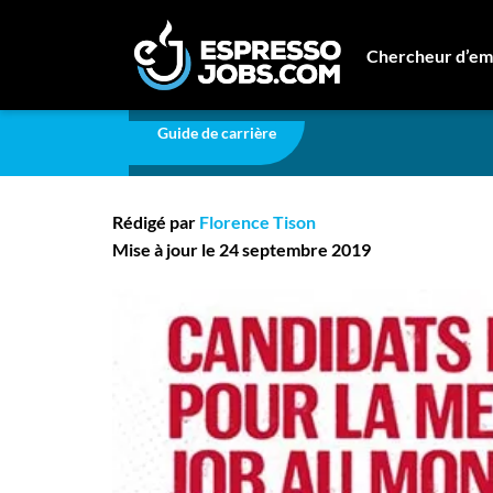
Carrière
Budweiser veut vous payer pour regard
Chercheur d’em
Budweiser veut vous p
Connexion
Guide de carrière
Créez un compte
hockey!
Emplois
Rédigé par
Florence Tison
Recherchez un emploi
Mise à jour le 24 septembre 2019
Compagnies
Ma boîte à outils
Conseils carrière
Nos chroniques
Inscrivez-vous à l'infolettre