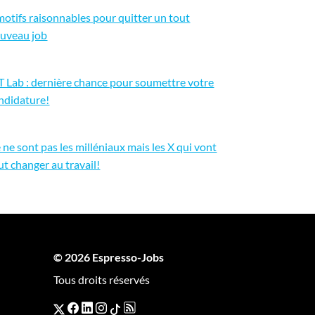
motifs raisonnables pour quitter un tout
uveau job
 Lab : dernière chance pour soumettre votre
ndidature!
 ne sont pas les milléniaux mais les X qui vont
ut changer au travail!
© 2026 Espresso-Jobs
Tous droits réservés