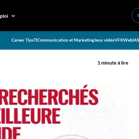
er le hockey!
ploi
ayer pour regarder le
Career Tips
TI
Communication et Marketing
Jeux vidéo
VFX
Web
IA
S
1 minute à lire