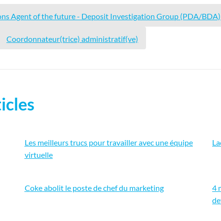
ons Agent of the future - Deposit Investigation Group (PDA/BDA)
Coordonnateur(trice) administratif(ve)
icles
Les meilleurs trucs pour travailler avec une équipe
La
virtuelle
Coke abolit le poste de chef du marketing
4 
de