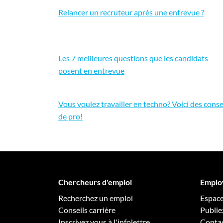
Relancer un recruteur après une entrevue ?
Les 7 meilleures questions que les candidats
posent en entrevue
Vous voulez travailler en techno? Voici des conse
de pro!
Chercheurs d'emploi
Emplo
Recherchez un emploi
Espac
Conseils carrière
Publie
Inscrivez vous à l'infolettre
Conta