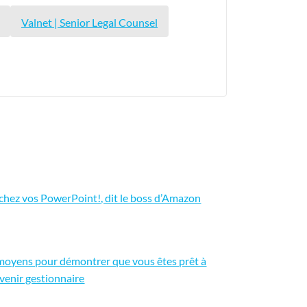
Valnet | Senior Legal Counsel
chez vos PowerPoint!, dit le boss d’Amazon
moyens pour démontrer que vous êtes prêt à
venir gestionnaire