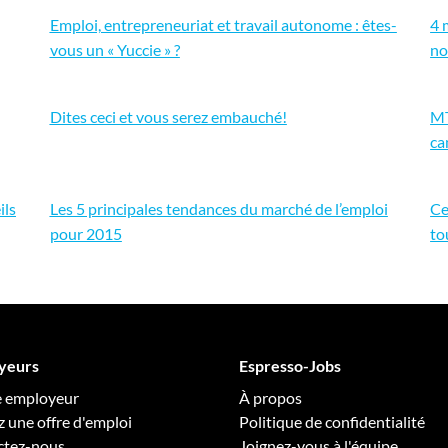
Emploi, entrepreneuriat et travail autonome : êtes-
4 
vous un « Yuccie » ?
no
Dites ceci et vous serez embauché!
MT
ca
ils
Les 5 principales tendances du marché de l’emploi
Ce
pour 2015
to
yeurs
Espresso-Jobs
e employeur
À propos
z une offre d'emploi
Politique de confidentialité
ctez-nous
Joignez-vous à l'équipe