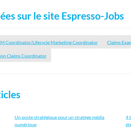
ées sur le site Espresso-Jobs
M Coordinator/Lifecycle Marketing Coordinator
Claims Exam
ion Claims Coordinator
icles
Un poste stratégique pour un stratège média
4 
numérique
ét