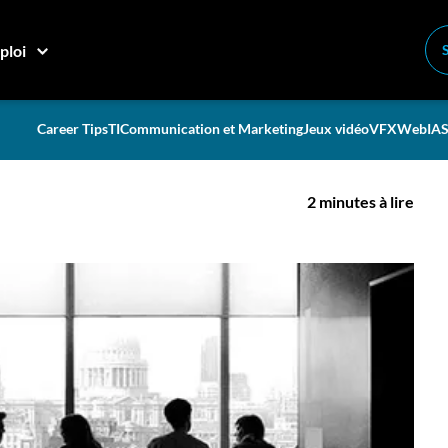
reporter votre réunion
ploi
les vous devriez reporter
Career Tips
TI
Communication et Marketing
Jeux vidéo
VFX
Web
IA
S
2 minutes à lire