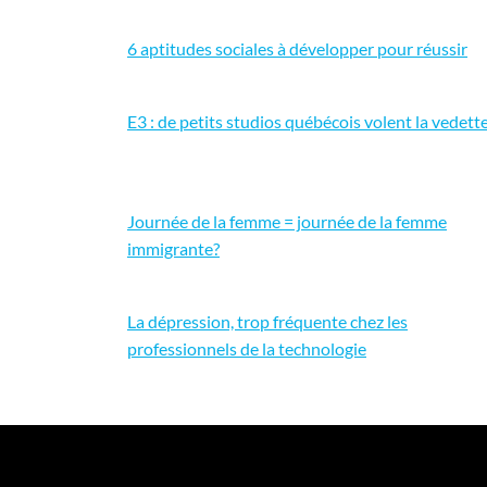
6 aptitudes sociales à développer pour réussir
E3 : de petits studios québécois volent la vedett
Journée de la femme = journée de la femme
immigrante?
La dépression, trop fréquente chez les
professionnels de la technologie