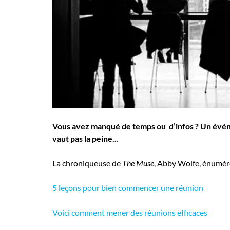
Employeurs
Publiez une offre d'emploi
Vous avez manqué de temps ou d’infos ? Un événem
vaut pas la peine...
La chroniqueuse de
The Muse
, Abby Wolfe, énumère 
5 leçons pour bien commencer une réunion
Voici comment mener des réunions efficaces