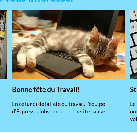
Bonne fête du Travail!
St
En ce lundi de la Fête du travail, l'équipe
​Le
d'Espresso-jobs prend une petite pause...
ou
voi