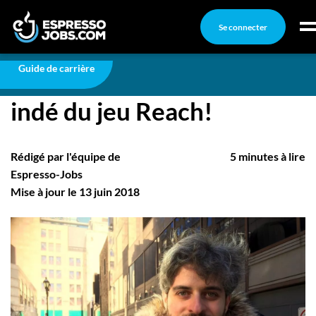
Se connecter
Carrière
10 questions au créateur indé du jeu Reach!
Connexion
Guide de carrière
10 questions au créateur
Créez un compte
indé du jeu Reach!
Emplois
Recherchez un emploi
Rédigé par l'équipe de
5 minutes à lire
Compagnies
Espresso-Jobs
Mise à jour le 13 juin 2018
Ma boîte à outils
Conseils carrière
Nos chroniques
Inscrivez-vous à l'infolettre