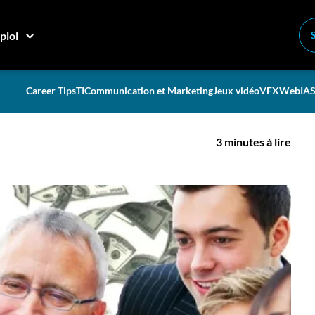
tation salariale
ploi
enir une augmentation
Career Tips
TI
Communication et Marketing
Jeux vidéo
VFX
Web
IA
S
3 minutes à lire