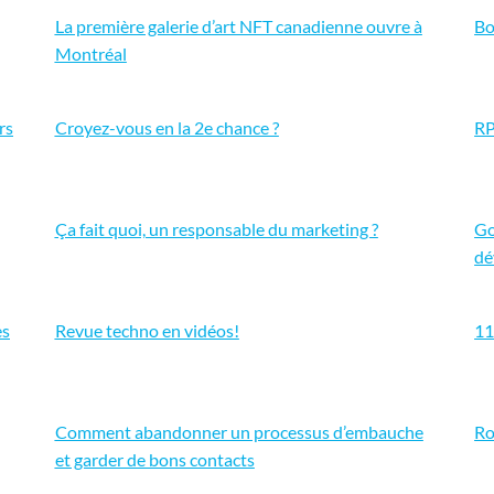
La première galerie d’art NFT canadienne ouvre à
Bo
Montréal
rs
Croyez-vous en la 2e chance ?
RP
Ça fait quoi, un responsable du marketing ?
Go
dé
es
Revue techno en vidéos!
11
Comment abandonner un processus d’embauche
Ro
et garder de bons contacts