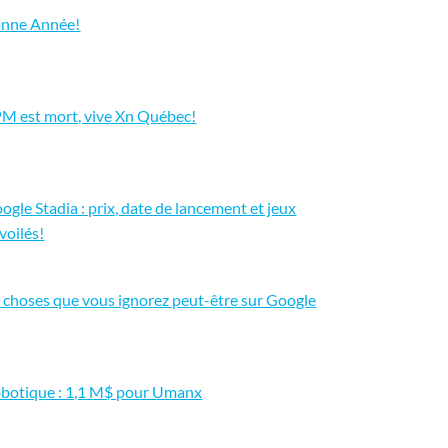
nne Année!
M est mort, vive Xn Québec!
ogle Stadia : prix, date de lancement et jeux
voilés!
 choses que vous ignorez peut-être sur Google
botique : 1,1 M$ pour Umanx