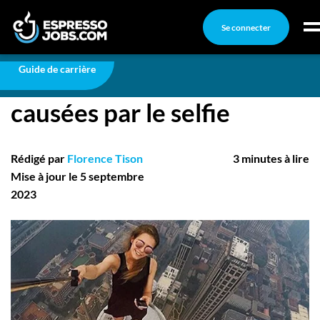
Se connecter
Actualités
Top 10 des morts stupides causées par le selfie
Connexion
Guide de carrière
Top 10 des morts stupides
Créez un compte
causées par le selfie
Emplois
Recherchez un emploi
Rédigé par
Florence Tison
3 minutes à lire
Compagnies
Mise à jour le 5 septembre
2023
Ma boîte à outils
Conseils carrière
Nos chroniques
Inscrivez-vous à l'infolettre