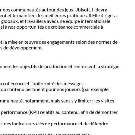
 nos communautés autour des jeux Ubisoft. Il devra
nt et le maintien des meilleures pratiques. Il.Elle dirigera
lobaux, et travaillera avec une équipe internationale
insi à nos opportunités de croissance commerciale à
e et la mise en œuvre des engagements selon des normes de
ios de développement.
ent les objectifs de production et renforcent la stratégie
la cohérence et l’uniformité des messages.
 du contenu pertinent pour nos joueurs (par exemple :
munauté, notamment, mais sans s’y limiter : les visites
e performance (KPI) relatifs au contenu, afin de démontrer
ect des indicateurs clés de performance et de défendre
fluencer positivement le développement et le