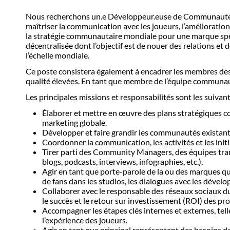
Nous recherchons un.e Développeur.euse de Communautés à
maîtriser la communication avec les joueurs, l’amélioration d
la stratégie communautaire mondiale pour une marque spéci
décentralisée dont l’objectif est de nouer des relations e
l’échelle mondiale.
Ce poste consistera également à encadrer les membres des 
qualité élevées. En tant que membre de l’équipe communau
Les principales missions et responsabilités sont les suivant
Élaborer et mettre en œuvre des plans stratégiques co
marketing globale.
Développer et faire grandir les communautés existante
Coordonner la communication, les activités et les init
Tirer parti des Community Managers, des équipes tran
blogs, podcasts, interviews, infographies, etc.).
Agir en tant que porte-parole de la ou des marques qu
de fans dans les studios, les dialogues avec les dévelo
Collaborer avec le responsable des réseaux sociaux du
le succès et le retour sur investissement (ROI) des
Accompagner les étapes clés internes et externes, tell
l’expérience des joueurs.
Agir en tant que principal représentant des besoins d