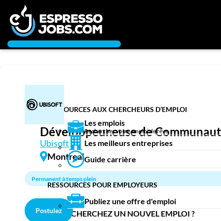
Connexion
Créez un compte
Chercheur d’emploi
Emplois
Recherchez un emploi
Compagnies
RESSOURCES AUX CHERCHEURS D’EMPLOI
Les emplois
Développeur.euse de Communauté
Rechercher votre emploi de rêve
Ma boîte à outils
Ubisoft
Les meilleurs entreprises
Conseils carrière
Montreal
Guide carrière
Nos chroniques
Inscrivez-vous à l'infolettre
Permanent à temps plein
RESSOURCES POUR EMPLOYEURS
Employeurs
Publiez une offre d'emploi
Postulez
Publiez une offre d'emploi
VOUS CHERCHEZ UN NOUVEL EMPLOI ?