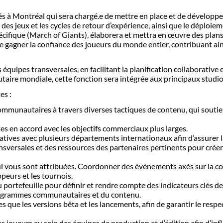
 Montréal qui sera chargé.e de mettre en place et de développer
es jeux et les cycles de retour d’expérience, ainsi que le déploieme
fique (March of Giants), élaborera et mettra en œuvre des plans g
t de gagner la confiance des joueurs du monde entier, contribuant a
équipes transversales, en facilitant la planification collaborativ
taire mondiale, cette fonction sera intégrée aux principaux stud
es :
mmunautaires à travers diverses tactiques de contenu, qui soutienn
s en accord avec les objectifs commerciaux plus larges.
iatives avec plusieurs départements internationaux afin d’assurer 
sversales et des ressources des partenaires pertinents pour créer
i vous sont attribuées. Coordonner des événements axés sur la com
ppeurs et les tournois.
 portefeuille pour définir et rendre compte des indicateurs clés d
 programmes communautaires et du contenu.
es que les versions bêta et les lancements, afin de garantir le resp
es joueurs au sein des équipes de production et d’édition afin d’in