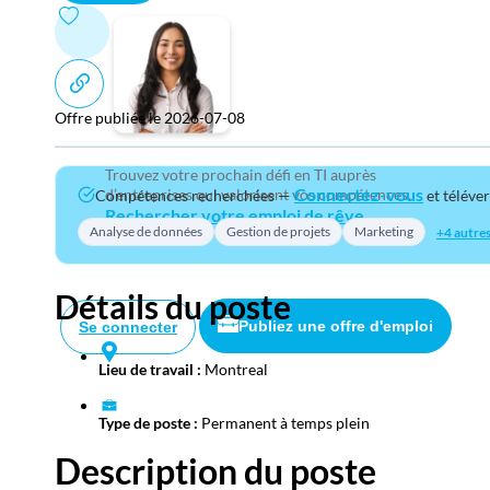
Offre publiée le 2026-07-08
Trouvez votre prochain défi en TI auprès
Connectez-vous
d’entreprises qui valorisent vos compétences.
Compétences recherchées —
et téléve
Rechercher votre emploi de rêve
Analyse de données
Gestion de projets
Marketing
+4 autre
Détails du poste
Publiez une offre d'emploi
Se connecter
Lieu de travail :
Montreal
Type de poste :
Permanent à temps plein
Description du poste