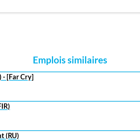
Emplois similaires
- [Far Cry]
FIR)
t (RU)