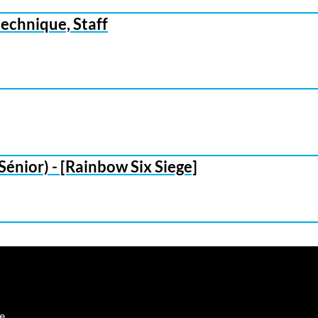
technique, Staff
énior) - [Rainbow Six Siege]
re