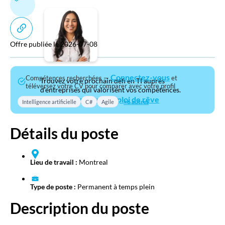
Offre publiée le 2026-07-08
Connectez-vous
Compétences recherchées —
et
Trouvez votre prochain défi en TI auprès
téléversez votre CV pour comparer avec votre profil
d’entreprises qui valorisent vos compétences.
Rechercher votre emploi de rêve
+6 autres
Intelligence artificielle
C#
Agile
Détails du poste
Lieu de travail :
Montreal
Type de poste :
Permanent à temps plein
Description du poste