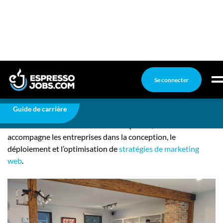
Employeurs
Publiez une offre d'emploi
Travailler dans une vraie maison près des chutes
Montmorency… oui c’est possible! Grâce à
une agence en
stratégie marketing web qui recrute pour agrandir sa
famille.
De sa belle maison de Boischatel à Québec,
Trois-Soixante
accompagne les entreprises dans la conception, le
déploiement et l’optimisation de
stratégies de marketing
web
.