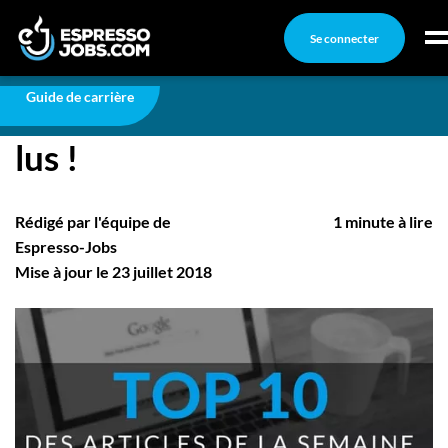
Se connecter
Carrière
Top 10 des articles les plus lus !
Connexion
Guide de carrière
Top 10 des articles les plus
Créez un compte
lus !
Emplois
Recherchez un emploi
Rédigé par l'équipe de
1 minute à lire
Compagnies
Espresso-Jobs
Mise à jour le 23 juillet 2018
Ma boîte à outils
Conseils carrière
Nos chroniques
Inscrivez-vous à l'infolettre