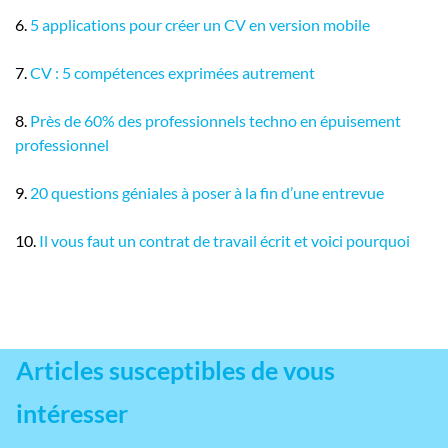
6.
5 applications pour créer un CV en version mobile
7.
CV : 5 compétences exprimées autrement
8.
Près de 60% des professionnels techno en épuisement
professionnel
9.
20 questions géniales à poser à la fin d’une entrevue
10.
Il vous faut un contrat de travail écrit et voici pourquoi
Articles susceptibles de vous
intéresser