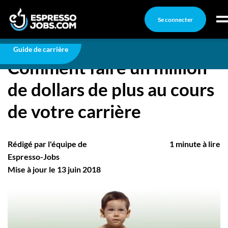
Se connecter
Carrière
Comment faire un million de dollars de plus au
cours de votre carrière
Connexion
Guide de carrière
Comment faire un million
Créez un compte
de dollars de plus au cours
Emplois
de votre carrière
Recherchez un emploi
Compagnies
Rédigé par l'équipe de
1 minute à lire
Ma boîte à outils
Espresso-Jobs
Mise à jour le 13 juin 2018
Conseils carrière
Nos chroniques
Inscrivez-vous à l'infolettre