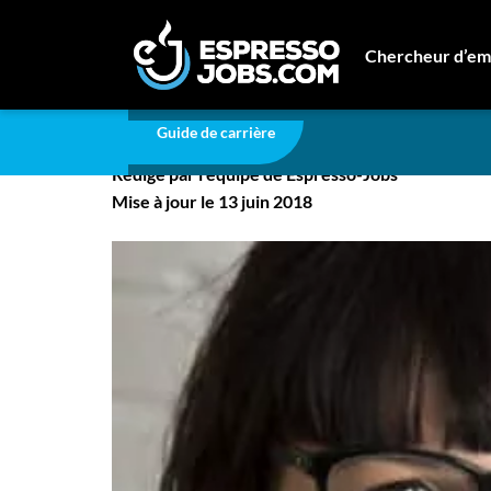
Carrière
«Avant de vous lancer, vérifiez le marc
Chercheur d’em
«Avant de vous lancer,
Connexion
Guide de carrière
Créez un compte
Rédigé par l'équipe de Espresso-Jobs
Emplois
Mise à jour le 13 juin 2018
Recherchez un emploi
Compagnies
Ma boîte à outils
Conseils carrière
Nos chroniques
Inscrivez-vous à l'infolettre