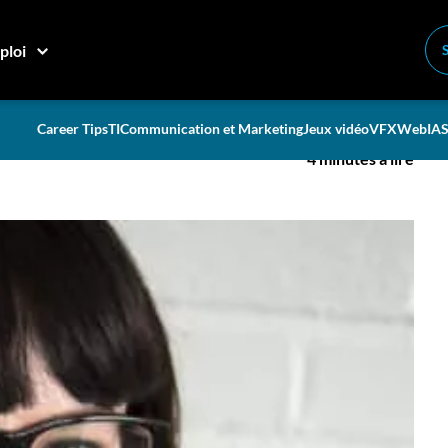
hé!»
ploi
 vérifiez le marché!»
Career Tips
TI
Communication et Marketing
Jeux vidéo
VFX
Web
IA
S
4 minutes à lire