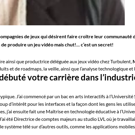
 compagnies de jeux qui désirent faire croître leur communauté d
 de produire un jeu vidéo mais chut!... c’est un secret!
 ainsi que productrice déléguée aux jeux vidéo chez Turbulent,
M
uits et de roadmaps, la veille, ainsi que l’analyse technologique et 
ébuté votre carrière dans l’industri
ypique. J’ai commencé par un bac en arts interactifs à l’Universit
p d’intérêt pour les interfaces et la façon dont les gens les util
caces, j’ai ensuite fait une Maîtrise en technologie éducative à l’Un
. J’ai été Directrice de comptes majeurs au studio LVL où je travail
r le système télé sur d’autres outils, comme les applications mobiles