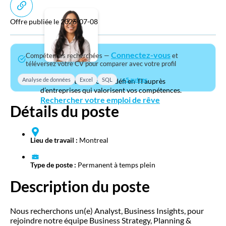
Offre publiée le 2026-07-08
Connectez-vous
Compétences recherchées —
et
téléversez votre CV pour comparer avec votre profil
+5 autres
Analyse de données
Excel
SQL
Trouvez votre prochain défi en TI auprès
d’entreprises qui valorisent vos compétences.
Rechercher votre emploi de rêve
Détails du poste
Lieu de travail :
Montreal
Type de poste :
Permanent à temps plein
Description du poste
Nous recherchons un(e) Analyst, Business Insights, pour
rejoindre notre équipe Business Strategy, Planning &