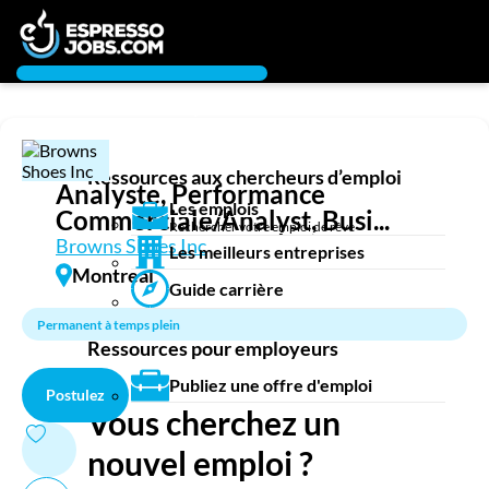
Connexion
Chercheur d’emploi
Créez un compte
Ressources aux chercheurs d’emploi
Emplois
Analyste, Performance
Les emplois
Commerciale/Analyst, Busi...
Recherchez un emploi
Rechercher votre emploi de rêve
Compagnies
Browns Shoes Inc
Les meilleurs entreprises
Montreal
Guide carrière
Ma boîte à outils
Permanent à temps plein
Conseils carrière
Ressources pour employeurs
Nos chroniques
Inscrivez-vous à l'infolettre
Publiez une offre d'emploi
Postulez
Vous cherchez un
Employeurs
nouvel emploi ?
Publiez une offre d'emploi