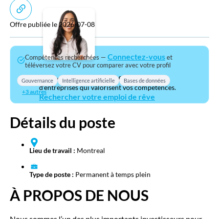
Offre publiée le 2026-07-08
Connectez-vous
Compétences recherchées —
et
téléversez votre CV pour comparer avec votre profil
Trouvez votre prochain défi en TI auprès
Gouvernance
Intelligence artificielle
Bases de données
d’entreprises qui valorisent vos compétences.
+3 autres
Rechercher votre emploi de rêve
Détails du poste
Lieu de travail :
Montreal
Type de poste :
Permanent à temps plein
À PROPOS DE NOUS
Nous sommes l’un des plus importants investisseurs pour