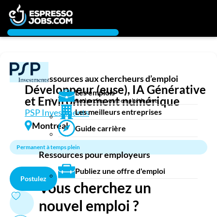
Connexion
Chercheur d’emploi
Créez un compte
Ressources aux chercheurs d’emploi
Emplois
Développeur (euse), IA Générative
Les emplois
Recherchez un emploi
et Environnement numérique
Rechercher votre emploi de rêve
Compagnies
PSP Investments
Les meilleurs entreprises
Montreal
Guide carrière
Ma boîte à outils
Conseils carrière
Permanent à temps plein
Ressources pour employeurs
Nos chroniques
Inscrivez-vous à l'infolettre
Publiez une offre d'emploi
Postulez
Vous cherchez un
Employeurs
nouvel emploi ?
Publiez une offre d'emploi