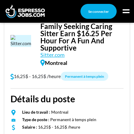
Se connecter
Sitter Wanted - Montreal
Family Seeking Caring
Connexion
Sitter Earn $16.25 Per
Créez un compte
Hour For A Fun And
Supportive
Sitter.com
Emplois
Montreal
Recherchez un emploi
Compagnies
16,25$ - 16,25$ /heure
Permanent à temps plein
Ma boîte à outils
Détails du poste
Conseils carrière
Nos chroniques
Lieu de travail :
Montreal
Inscrivez-vous à l'infolettre
Type de poste :
Permanent à temps plein
Salaire :
16,25$ - 16,25$ /heure