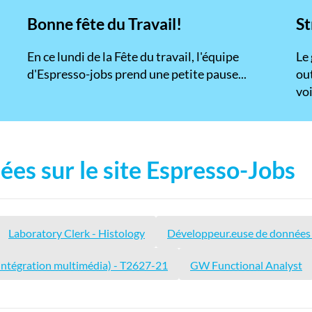
Bonne fête du Travail!
St
En ce lundi de la Fête du travail, l'équipe
​Le
d'Espresso-jobs prend une petite pause...
ou
voi
ées sur le site Espresso-Jobs
Laboratory Clerk - Histology
Développeur.euse de données 
(intégration multimédia) - T2627-21
GW Functional Analyst