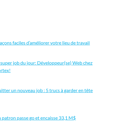
façons faciles d’améliorer votre lieu de travail
 super job du jour: Développeur(se) Web chez
rtex!
itter un nouveau job : 5 trucs à garder en tête
 patron passe go et encaisse 33,1 M$