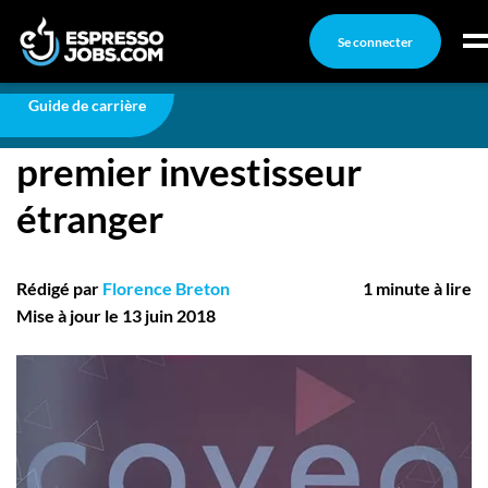
Se connecter
Carrière
Coveo accueille son premier investisseur étranger
Connexion
Guide de carrière
Coveo accueille son
Créez un compte
premier investisseur
Emplois
étranger
Recherchez un emploi
Compagnies
Rédigé par
Florence Breton
1 minute à lire
Mise à jour le 13 juin 2018
Ma boîte à outils
Conseils carrière
Nos chroniques
Inscrivez-vous à l'infolettre