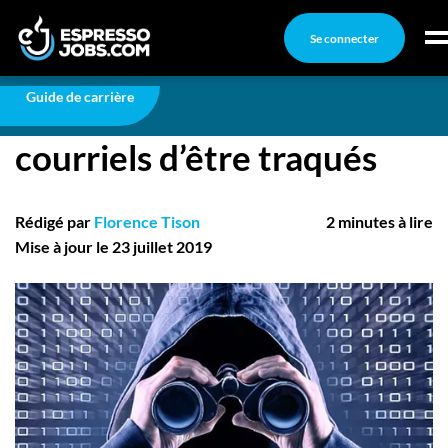
Se connecter
Carrière
Comment empêcher vos courriels d’être traqués
Connexion
Guide de carrière
Comment empêcher vos
Créez un compte
courriels d’être traqués
Emplois
Recherchez un emploi
Rédigé par
Florence Tison
2 minutes à lire
Compagnies
Mise à jour le 23 juillet 2019
Ma boîte à outils
Conseils carrière
Nos chroniques
Inscrivez-vous à l'infolettre