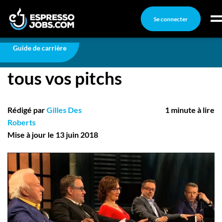
Se connecter
Carrière
10 mots clés pour gagner tous vos pitchs
Connexion
Guide de carrière
10 mots clés pour gagner
Créez un compte
tous vos pitchs
Emplois
Recherchez un emploi
Rédigé par
Gilles Des
1 minute à lire
Compagnies
Roberts
Mise à jour le 13 juin 2018
Ma boîte à outils
Conseils carrière
Nos chroniques
Inscrivez-vous à l'infolettre