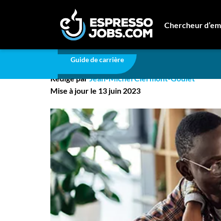
Actualités
Avez-vous un bon équilibre travail-vi
Chercheur d’em
Avez-vous un bon équil
Connexion
Guide de carrière
Créez un compte
Rédigé par
Jean-Michel Clermont-Goulet
Emplois
Mise à jour le 13 juin 2023
Recherchez un emploi
Compagnies
Ma boîte à outils
Conseils carrière
Nos chroniques
Inscrivez-vous à l'infolettre