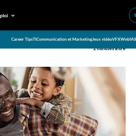
e privée?
ploi
ibre travail-vie privée?
Career Tips
TI
Communication et Marketing
Jeux vidéo
VFX
Web
IA
S
2 minutes à lire