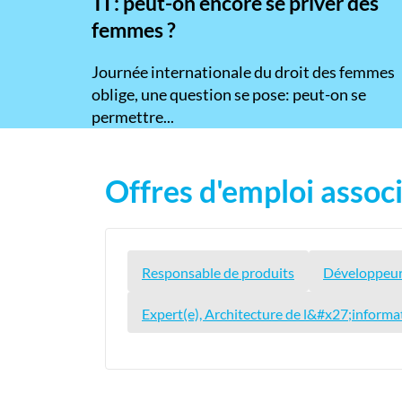
TI : peut-on encore se priver des
femmes ?
​Journée internationale du droit des femmes
oblige, une question se pose: peut-on se
permettre...
Offres d'emploi associ
Responsable de produits
Développeur(e
Expert(e), Architecture de l&#x27;informa