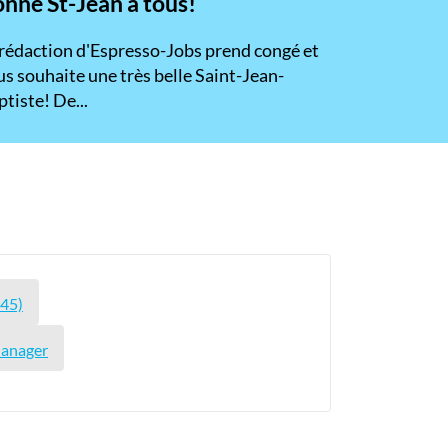
nne St-Jean à tous!
 rédaction d'Espresso-Jobs prend congé et
s souhaite une très belle Saint-Jean-
tiste! De...
645)
Manager