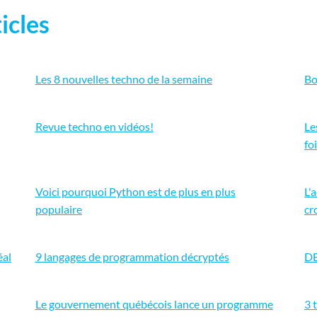
icles
Les 8 nouvelles techno de la semaine
Bo
Revue techno en vidéos!
Le
fo
Voici pourquoi Python est de plus en plus
L'
populaire
cr
éal
9 langages de programmation décryptés
DE
Le gouvernement québécois lance un programme
3 