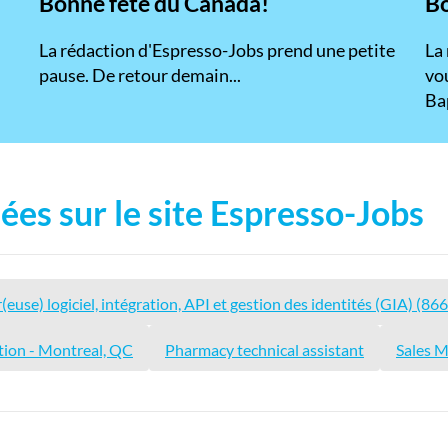
Bonne fête du Canada!
Bo
La rédaction d'Espresso-Jobs prend une petite
La
pause. De retour demain...
vou
Bap
ées sur le site Espresso-Jobs
use) logiciel, intégration, API et gestion des identités (GIA) (86
tion - Montreal, QC
Pharmacy technical assistant
Sales 