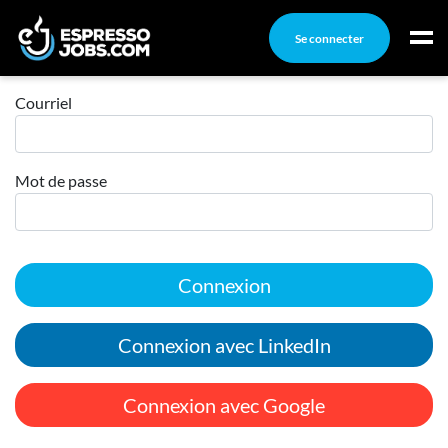
Se connecter
Connexion
Connexion
Courriel
Créez un compte
Mot de passe
Emplois
Recherchez un emploi
Compagnies
Connexion
Ma boîte à outils
Conseils carrière
Connexion avec LinkedIn
Nos chroniques
Inscrivez-vous à l'infolettre
Connexion avec Google