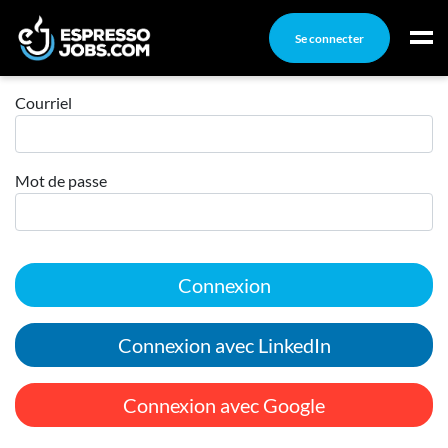
Se connecter
Connexion
Connexion
Courriel
Créez un compte
Mot de passe
Emplois
Recherchez un emploi
Compagnies
Connexion
Ma boîte à outils
Conseils carrière
Connexion avec LinkedIn
Nos chroniques
Inscrivez-vous à l'infolettre
Connexion avec Google