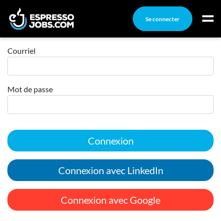
Se connecter
Connexion
Connexion
Courriel
Créez un compte
Mot de passe
Emplois
Recherchez un emploi
Compagnies
Connexion
Ma boîte à outils
Conseils carrière
Connexion avec LinkedIn
Nos chroniques
Inscrivez-vous à l'infolettre
Connexion avec Google