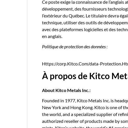
Ce poste exige la connaissance de l’anglais a
développement, des fournisseurs technologi
l’extérieur du Québec. Le titulaire devra é
technique, utiliser des outils de développeme
avec des plateformes logicielles et des tech
en anglais.
Politique de protection des données :
Https://corp.Kitco.Com/data-Protection.Ht
À propos de Kitco Meta
About Kitco Metals Inc.:
Founded in 1977, Kitco Metals Inc. is headq
New York and Hong Kong. Kitco is one of the 
the world, and a specialized supplier of refi
authorized reseller of products made by so
mints. Kitco’s website, the world’s #1 preciou