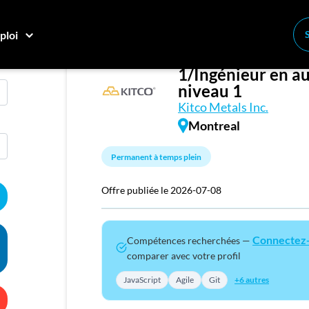
ploi
QA Automation E
Conne
1/Ingénieur en a
Créez
niveau 1
Kitco Metals Inc.
Montreal
E
Recher
Permanent à temps plein
Compa
Offre publiée le 2026-07-08
M
Consei
Connectez
Compétences recherchées —
Nos c
comparer avec votre profil
Inscriv
JavaScript
Agile
Git
+6 autres