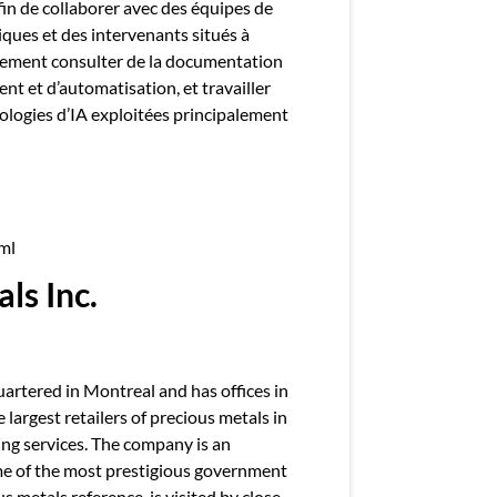
fin de collaborer avec des équipes de
ques et des intervenants situés à
galement consulter de la documentation
nt et d’automatisation, et travailler
nologies d’IA exploitées principalement
ml
ls Inc.
uartered in Montreal and has offices in
largest retailers of precious metals in
ning services. The company is an
me of the most prestigious government
s metals reference, is visited by close