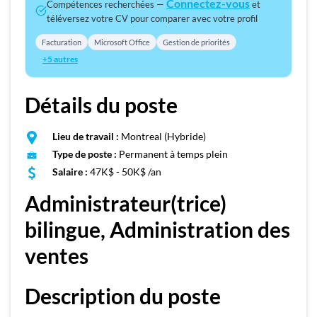
Connectez-vous
Compétences recherchées —
et
téléversez votre CV pour comparer avec votre profil
Facturation
Microsoft Office
Gestion de priorités
+5 autres
Détails du poste
Lieu de travail :
Montreal (Hybride)
Type de poste :
Permanent à temps plein
Salaire :
47K$ - 50K$ /an
Administrateur(trice)
bilingue, Administration des
ventes
Description du poste