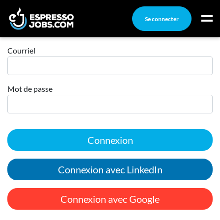
Se connecter
Connexion
Connexion
Courriel
Créez un compte
Mot de passe
Emplois
Recherchez un emploi
Compagnies
Connexion
Ma boîte à outils
Conseils carrière
Connexion avec LinkedIn
Nos chroniques
Inscrivez-vous à l'infolettre
Connexion avec Google