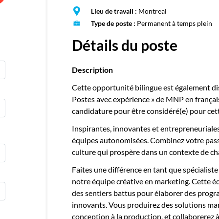
E
Lieu de travail :
Montreal
Publie
Type de poste :
Permanent à temps plein
Détails du poste
Description
Cette opportunité bilingue est également dis
Postes avec expérience » de MNP en français
candidature pour être considéré(e) pour cet
Inspirantes, innovantes et entrepreneuriales
équipes autonomisées. Combinez votre passio
culture qui prospère dans un contexte de c
Faites une différence en tant que spécialist
notre équipe créative en marketing. Cette éq
des sentiers battus pour élaborer des progr
innovants. Vous produirez des solutions mar
conception à la production, et collaborerez