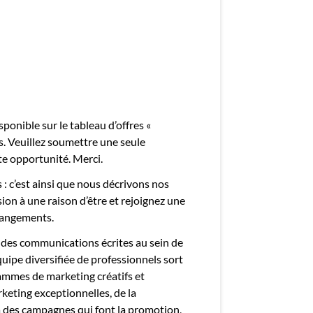
mployeurs
z une offre d'emploi
ponible sur le tableau d’offres «
. Veuillez soumettre une seule
te opportunité. Merci.
 : c’est ainsi que nous décrivons nos
n à une raison d’être et rejoignez une
hangements.
e des communications écrites au sein de
uipe diversifiée de professionnels sort
ammes de marketing créatifs et
keting exceptionnelles, de la
 à des campagnes qui font la promotion,