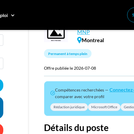
ploi
Written Communic
Conne
MNP
Créez
Montreal
Permanent à temps plein
E
Recher
Offre publiée le 2026-07-08
Compa
Connectez
Compétences recherchées —
M
comparer avec votre profil
Consei
Rédaction juridique
Microsoft Office
Gesti
Nos c
Inscriv
Détails du poste