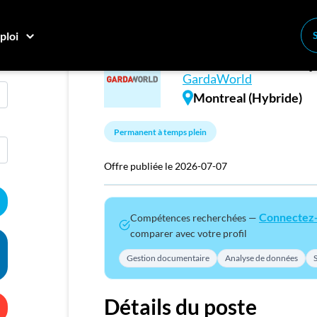
ploi
Gestionnaire de 
Conne
GardaWorld
Créez
Montreal (Hybride)
E
Permanent à temps plein
Recher
Offre publiée le 2026-07-07
Compa
M
Connectez
Compétences recherchées —
comparer avec votre profil
Consei
Gestion documentaire
Analyse de données
Nos c
S
Inscriv
Détails du poste