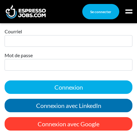
Se connecter
Connexion
Connexion
Courriel
Créez un compte
Mot de passe
Emplois
Recherchez un emploi
Compagnies
Connexion
Ma boîte à outils
Conseils carrière
Connexion avec LinkedIn
Nos chroniques
Inscrivez-vous à l'infolettre
Connexion avec Google