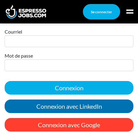
Se connecter
Connexion
Connexion
Courriel
Créez un compte
Mot de passe
Emplois
Recherchez un emploi
Compagnies
Connexion
Ma boîte à outils
Conseils carrière
Connexion avec LinkedIn
Nos chroniques
Inscrivez-vous à l'infolettre
Connexion avec Google