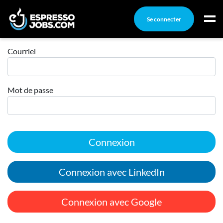
Se connecter
Connexion
Connexion
Courriel
Créez un compte
Mot de passe
Emplois
Recherchez un emploi
Compagnies
Connexion
Ma boîte à outils
Conseils carrière
Connexion avec LinkedIn
Nos chroniques
Inscrivez-vous à l'infolettre
Connexion avec Google