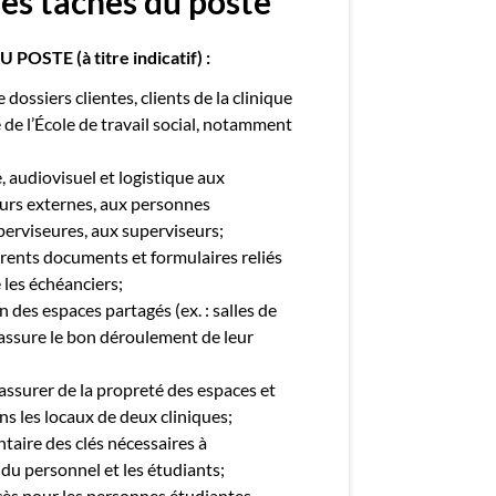
des tâches du poste
STE (à titre indicatif) :
dossiers clientes, clients de la clinique
é de l’École de travail social, notamment
, audiovisuel et logistique aux
eurs externes, aux personnes
uperviseures, aux superviseurs;
fférents documents et formulaires reliés
 les échéanciers;
des espaces partagés (ex. : salles de
 assure le bon déroulement de leur
’assurer de la propreté des espaces et
ans les locaux de deux cliniques;
entaire des clés nécessaires à
 du personnel et les étudiants;
cès pour les personnes étudiantes.