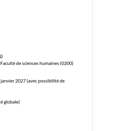
mployeurs
z une offre d'emploi
1)
 : Faculté de sciences humaines (0200)
 janvier 2027 (avec possibilité de
té globale)