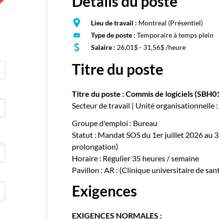
Détails du poste
E
Publie
Lieu de travail :
Montreal (Présentiel)
Type de poste :
Temporaire à temps plein
Salaire :
26,01$ - 31,56$ /heure
Titre du poste
Titre du poste : Commis de logiciels (SBH0
Secteur de travail | Unité organisationnelle
Groupe d'emploi : Bureau
Statut : Mandat SOS du 1er juillet 2026 au 3
prolongation)
Horaire : Régulier 35 heures / semaine
Pavillon : AR : (Clinique universitaire de san
Exigences
EXIGENCES NORMALES :