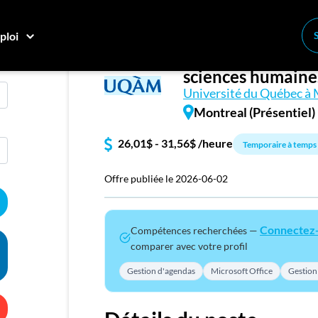
ploi
Commis de logicie
Conne
sciences humaine
Créez
Université du Québec à
Montreal (Présentiel)
E
26,01$ - 31,56$ /heure
Temporaire à temps 
Recher
Compa
Offre publiée le 2026-06-02
M
Connectez
Compétences recherchées —
Consei
comparer avec votre profil
Nos c
Gestion d'agendas
Microsoft Office
Gestion
Inscriv