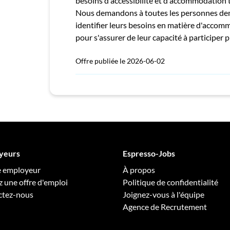
besoins d'accessibilité et d'accommodation to
Nous demandons à toutes les personnes dem
identifier leurs besoins en matière d'accom
pour s'assurer de leur capacité à participer
Offre publiée le 2026-06-02
yeurs
Espresso-Jobs
e employeur
À propos
z une offre d'emploi
Politique de confidentialité
ctez-nous
Joignez-vous à l'équipe
Agence de Recrutement