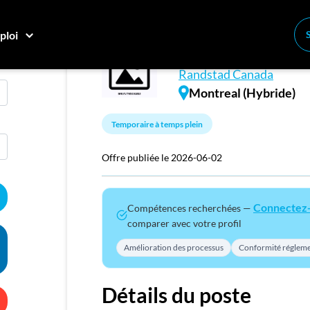
ploi
Analyste d&#x27;
Conne
Randstad Canada
Créez
Montreal (Hybride)
Temporaire à temps plein
E
Recher
Offre publiée le 2026-06-02
Compa
Connectez
Compétences recherchées —
M
comparer avec votre profil
Consei
Amélioration des processus
Conformité régleme
Nos c
Inscriv
Détails du poste