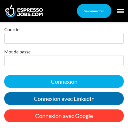
Se connecter
Connexion
Connexion
Courriel
Créez un compte
Mot de passe
Emplois
Recherchez un emploi
Compagnies
Connexion
Ma boîte à outils
Conseils carrière
Connexion avec LinkedIn
Nos chroniques
Inscrivez-vous à l'infolettre
Connexion avec Google