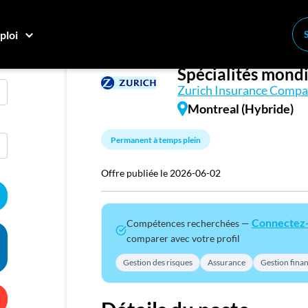
ploi
VP, Souscription 
Conne
Spécialités mond
Créez
Zurich Insurance Comp
Montreal (Hybride)
E
Permanent à temps plein
Recher
Compa
Offre publiée le 2026-06-02
M
Connectez
Compétences recherchées —
Consei
comparer avec votre profil
Nos c
Gestion des risques
Assurance
Gestion fina
Inscriv