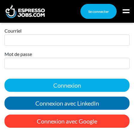
Se connecter
Connexion
Connexion
Courriel
Créez un compte
Mot de passe
Emplois
Recherchez un emploi
Compagnies
Connexion
Ma boîte à outils
Conseils carrière
Connexion avec LinkedIn
Nos chroniques
Inscrivez-vous à l'infolettre
Connexion avec Google