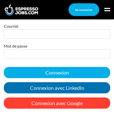
Se connecter
Connexion
Connexion
Courriel
Créez un compte
Mot de passe
Emplois
Recherchez un emploi
Compagnies
Connexion
Ma boîte à outils
Conseils carrière
Connexion avec LinkedIn
Nos chroniques
Inscrivez-vous à l'infolettre
Connexion avec Google