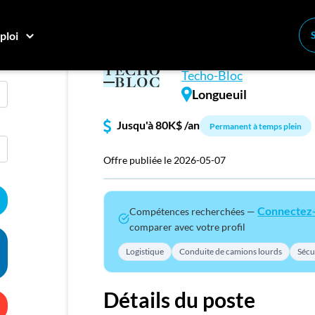
ploi
Class 1 Driver – L
Conne
Techo-Bloc
Créez
Longueuil
Jusqu'à
80K$ /an
Permanent à temps plein
E
Recher
Offre publiée le 2026-05-07
Compa
Connectez
Compétences recherchées —
M
comparer avec votre profil
Consei
Logistique
Conduite de camions lourds
Sécu
Nos c
Inscriv
Détails du poste