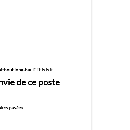
mployeurs
z une offre d'emploi
without long-haul?
This is it.
nvie de ce poste
ires payées