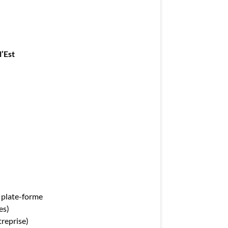
l’Est
 plate-forme
es)
treprise)