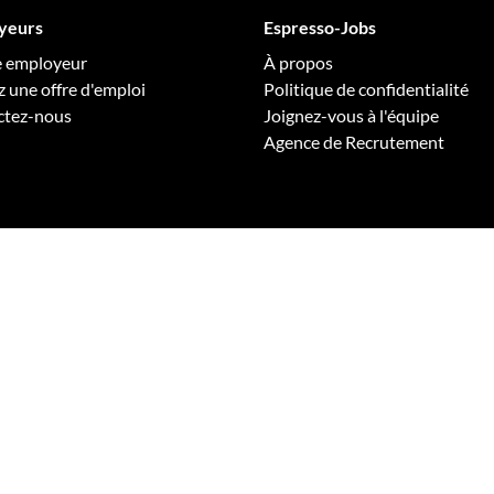
E
yeurs
Espresso-Jobs
Publie
e employeur
À propos
z une offre d'emploi
Politique de confidentialité
ctez-nous
Joignez-vous à l'équipe
Agence de Recrutement