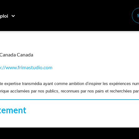
ploi
Conne
Créez
, Canada Canada
E
Recher
p://www.frimastudio.com
Compa
 expertise transmédia ayant comme ambition d’inspirer les expériences num
érique acclamées par nos publics, reconnues par nos pairs et recherchées par
M
Consei
ntement
Nos c
Inscriv