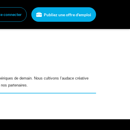
Se connecter
Publiez une offre d'emploi
xion
 un compte
mplois
chez un emploi
gnies
ériques de demain. Nous cultivons l’audace créative
 nos partenaires.
a boîte à outils
ls carrière
hroniques
ez-vous à l'infolettre