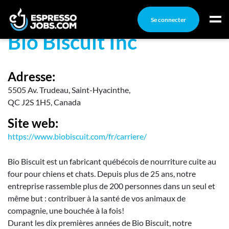
Se connecter
Bio Biscuit Inc
Connexion
Créez un compte
Adresse:
5505 Av. Trudeau, Saint-Hyacinthe,
Emplois
QC J2S 1H5, Canada
Recherchez un emploi
Site web:
Compagnies
https://www.biobiscuit.com/fr/carriere/
Ma boîte à outils
Bio Biscuit est un fabricant québécois de nourriture cuite au
Conseils carrière
four pour chiens et chats. Depuis plus de 25 ans, notre
entreprise rassemble plus de 200 personnes dans un seul et
Nos chroniques
même but : contribuer à la santé de vos animaux de
Inscrivez-vous à l'infolettre
compagnie, une bouchée à la fois!
Durant les dix premières années de Bio Biscuit, notre